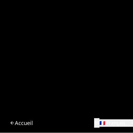
Accueil
🇫🇷 Français
Damien Brebion